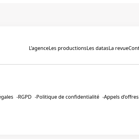
publicat
L’agence
Les productions
Les datas
La revue
Cont
égales
RGPD
Politique de confidentialité
Appels d’offres