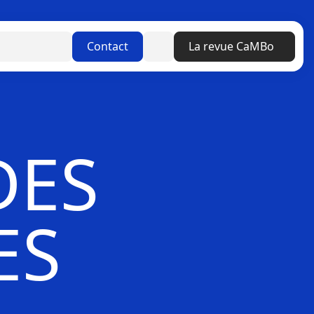
Linkedin
Contact
La revue CaMBo
DES
ES