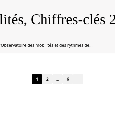
ités, Chiffres-clés 
l'Observatoire des mobilités et des rythmes de...
Paginat
1
2
…
6
des