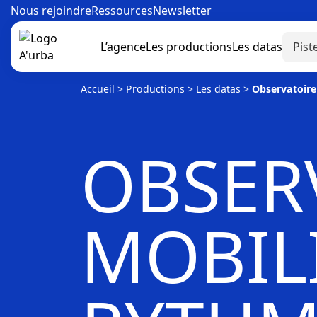
Nous rejoindre
Ressources
Newsletter
L’agence
Les productions
Les datas
Accueil
>
Productions
>
Les datas
>
Observatoire
OBSER
MOBILI