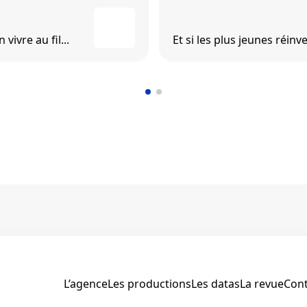
ivre au fil...
Et si les plus jeunes réinve
L’agence
Les productions
Les datas
La revue
Cont