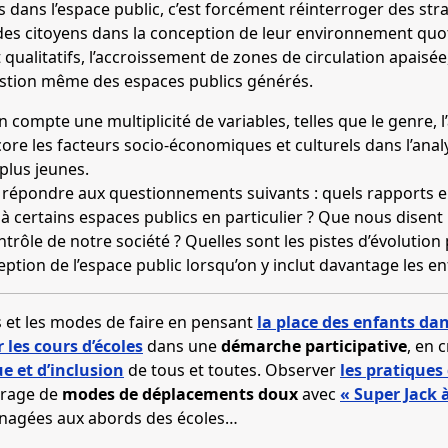
s dans l’espace public, c’est forcément réinterroger des st
des citoyens dans la conception de leur environnement quot
alitatifs, l’accroissement de zones de circulation apaisée
gestion même des espaces publics générés.
 compte une multiplicité de variables, telles que le genre, 
e les facteurs socio-économiques et culturels dans l’analy
plus jeunes.
e répondre aux questionnements suivants : quels rapports e
 à certains espaces publics en particulier ? Que nous disent 
trôle de notre société ? Quelles sont les pistes d’évolution
tion de l’espace public lorsqu’on y inclut davantage les en
s et les modes de faire en pensant
la place
des enfants dan
 les cours d’écoles
dans une
démarche participative
, en 
e et d’inclusion
de tous et toutes. Observer
les pratiques 
ncrage de
modes de déplacements doux
avec
« Super Jack à
énagées aux abords des écoles…