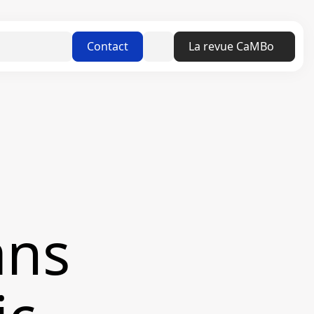
Linkedin
Contact
La revue CaMBo
ans