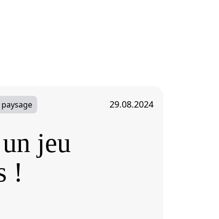
29.08.2024
 paysage
Pratique
 un jeu
Sup
s !
san