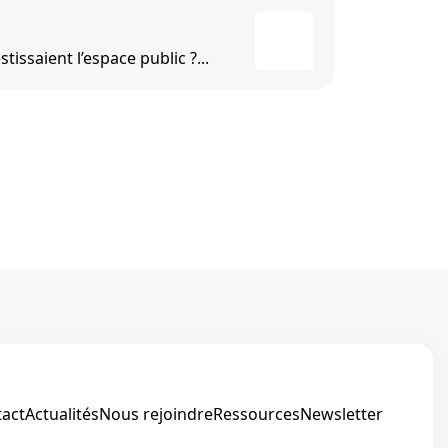
stissaient l’espace public ?...
Et si l’on
act
Actualités
Nous rejoindre
Ressources
Newsletter