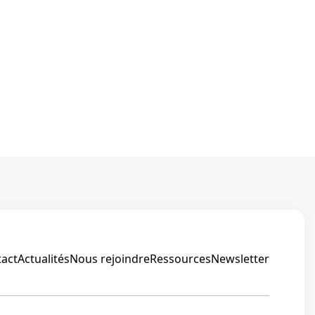
ion
ions
act
Actualités
Nous rejoindre
Ressources
Newsletter