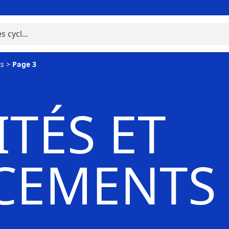
ts
>
Page 3
TÉS ET
CEMENTS