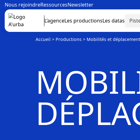
Nous rejoindre
Ressources
Newsletter
L’agence
Les productions
Les datas
Accueil
>
Productions
>
Mobilités et déplacemen
MOBILI
DÉPLA