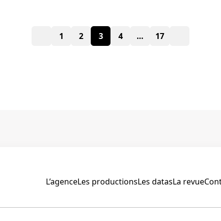
Paginat
1
2
3
4
…
17
des
publicat
L’agence
Les productions
Les datas
La revue
Cont