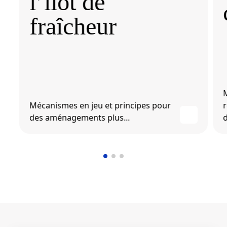
l’îlot de
fraîcheur
M
Mécanismes en jeu et principes pour
des aménagements plus...
d