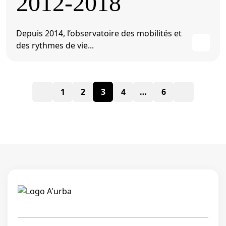
2012-2018
Depuis 2014, l’observatoire des mobilités et
des rythmes de vie...
Pagination
1
2
3
4
…
6
des
publications
Linkedi