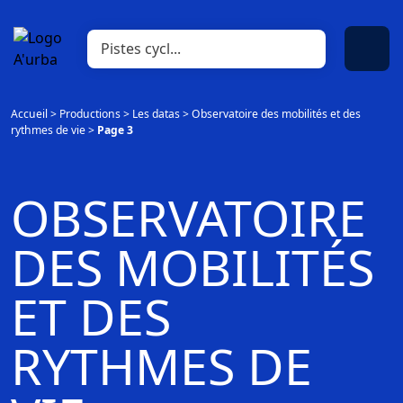
Accueil
>
Productions
>
Les datas
>
Observatoire des mobilités et des
rythmes de vie
>
Page 3
OBSERVATOIRE
DES MOBILITÉS
ET DES
RYTHMES DE