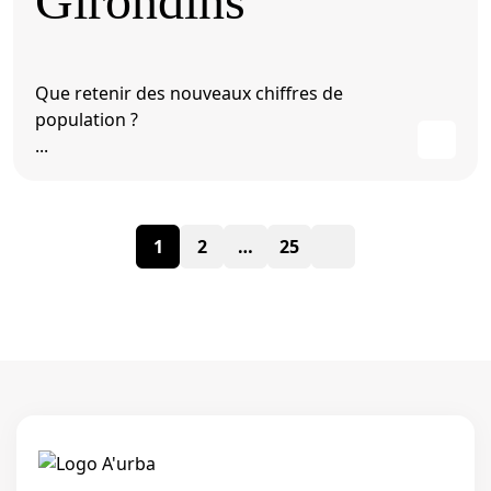
Girondins
Que retenir des nouveaux chiffres de
population ?
...
Pagination
1
2
…
25
des
publications
Linkedi