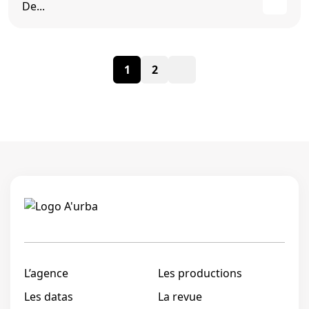
De...
Pagination
1
2
des
publications
Linkedi
L’agence
Les productions
Les datas
La revue