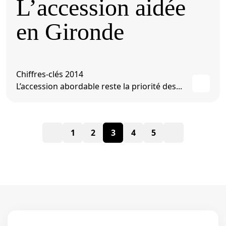
L’accession aidée
en Gironde
Chiffres-clés 2014
L’accession abordable reste la priorité des...
Pagination
1
2
3
4
5
des
publications