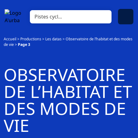
Accueil
>
Productions
>
Les datas
>
Observatoire de l’habitat et des modes
de vie
>
Page 3
OBSERVATOIRE
DE L’HABITAT ET
DES MODES DE
VIE