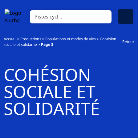
Accueil
>
Productions
>
Populations et modes de vies
>
Cohésion
Retour
sociale et solidarité
>
Page 3
COHÉSION
SOCIALE ET
SOLIDARITÉ