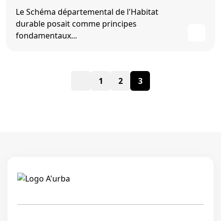
Le Schéma départemental de l'Habitat
durable posait comme principes
fondamentaux...
Pagination
1
2
3
des
publications
Linkedi