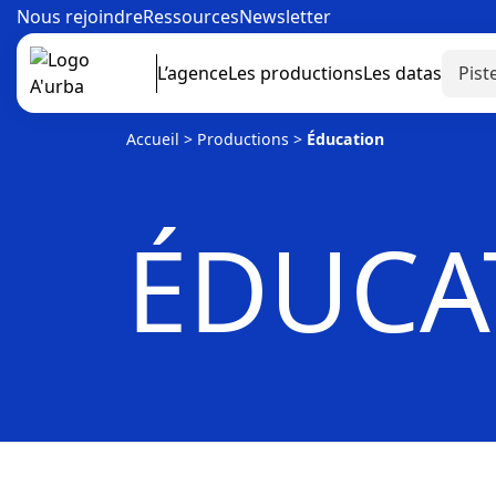
Nous rejoindre
Ressources
Newsletter
L’agence
Les productions
Les datas
Accueil
>
Productions
>
Éducation
ÉDUCA