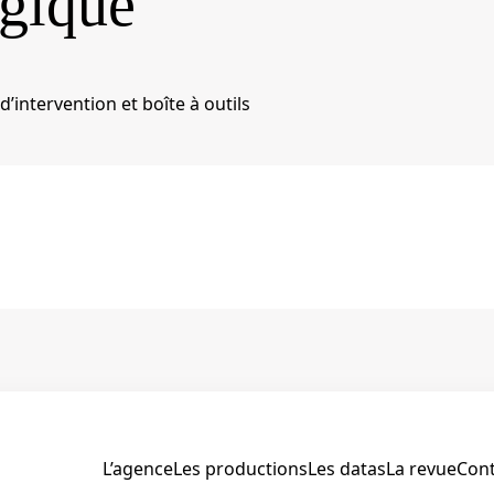
égique
d’intervention et boîte à outils
L’agence
Les productions
Les datas
La revue
Cont