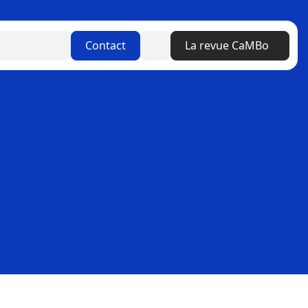
Linkedin
Contact
La revue CaMBo