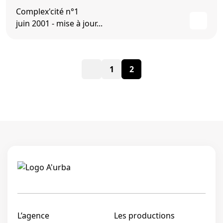
Complex'cité n°1
juin 2001 - mise à jour...
Pagination
1
2
des
publications
Linkedi
L’agence
Les productions