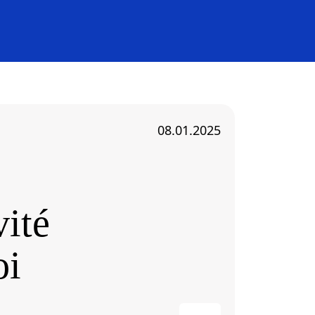
08.01.2025
vité
oi