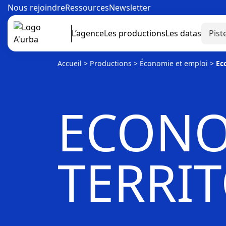
Nous rejoindre
Ressources
Newsletter
L’agence
Les productions
Les datas
Accueil
>
Productions
>
Économie et emploi
>
Ec
ECONO
TERRI