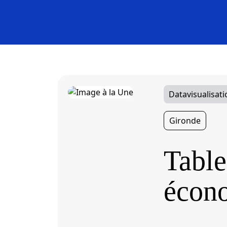
Datavisualisati
Gironde
Table
écono