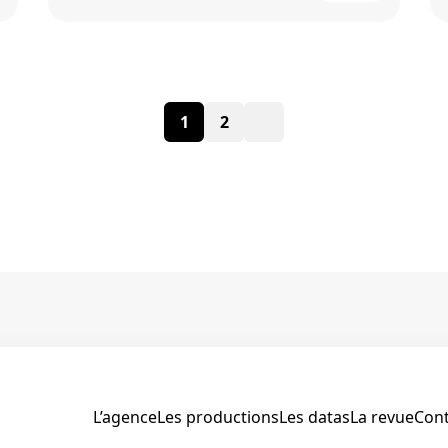
Paginat
1
2
des
publicat
L’agence
Les productions
Les datas
La revue
Cont