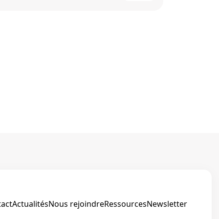
ion
ions
act
Actualités
Nous rejoindre
Ressources
Newsletter