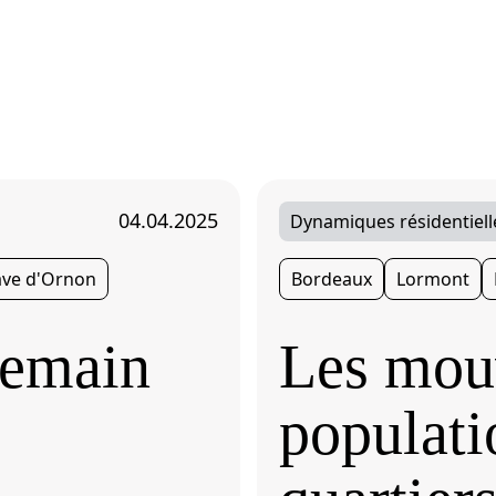
04.04.2025
Dynamiques résidentiell
ave d'Ornon
Bordeaux
Lormont
demain
Les mou
populati