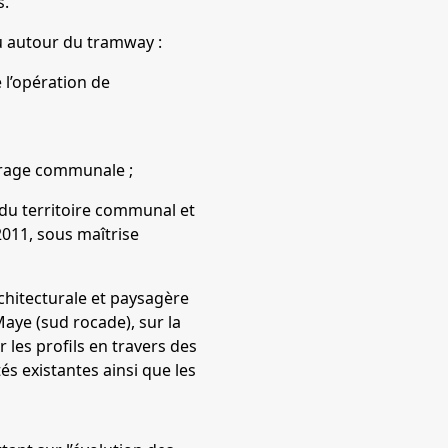
s.
çu autour du tramway :
 l’opération de
vrage communale ;
du territoire communal et
2011, sous maîtrise
chitecturale et paysagère
Maye (sud rocade), sur la
 les profils en travers des
tés existantes ainsi que les