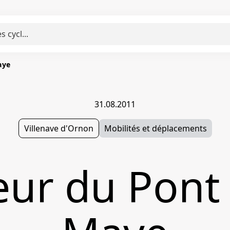
aye
31.08.2011
Villenave d'Ornon
Mobilités et déplacements
eur du Pont 