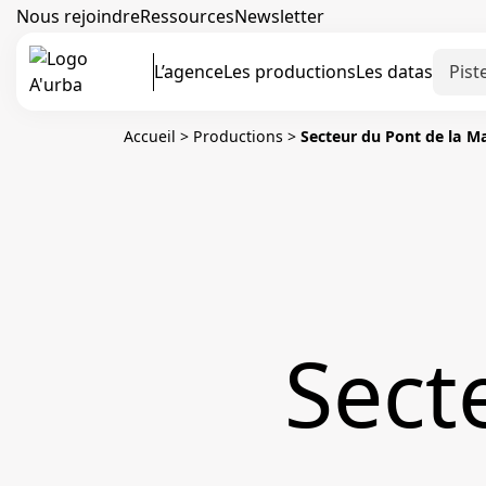
Nous rejoindre
Ressources
Newsletter
L’agence
Les productions
Les datas
Accueil
>
Productions
>
Secteur du Pont de la M
Sect