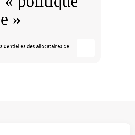
 « politique
le »
identielles des allocataires de