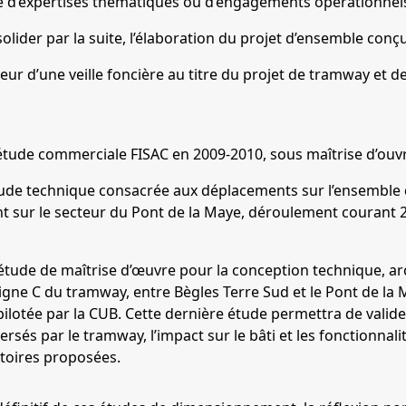
isse d’expertises thématiques ou d’engagements opérationnel
olider par la suite, l’élaboration du projet d’ensemble con
ur d’une veille foncière au titre du projet de tramway et de
étude commerciale FISAC en 2009-2010, sous maîtrise d’ou
tude technique consacrée aux déplacements sur l’ensemble 
nt sur le secteur du Pont de la Maye, déroulement courant 
’étude de maîtrise d’œuvre pour la conception technique, ar
 ligne C du tramway, entre Bègles Terre Sud et le Pont de la 
ilotée par la CUB. Cette dernière étude permettra de valider
rsés par le tramway, l’impact sur le bâti et les fonctionnali
toires proposées.