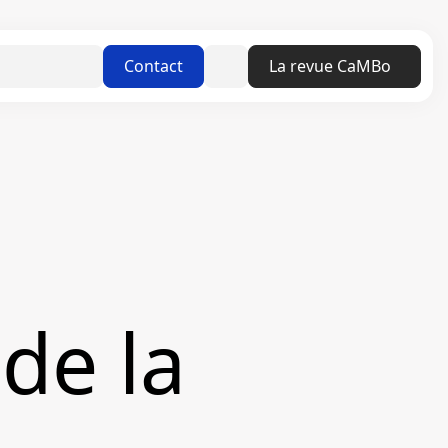
Linkedin
Contact
La revue CaMBo
de la