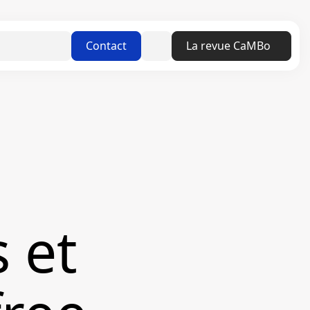
Linkedin
Contact
La revue CaMBo
 et