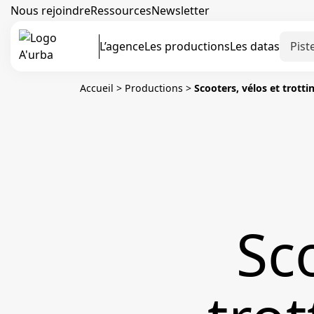
Nous rejoindre
Ressources
Newsletter
L’agence
Les productions
Les datas
Accueil
>
Productions
>
Scooters, vélos et trotti
Sc