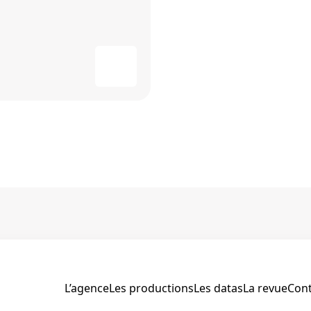
L’agence
Les productions
Les datas
La revue
Cont