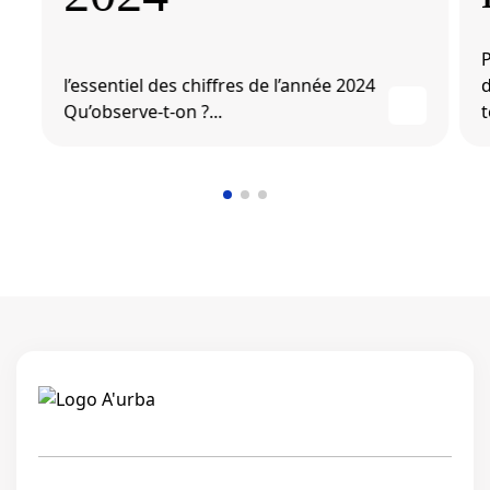
P
l’essentiel des chiffres de l’année 2024
Qu’observe-t-on ?...
t
Linkedi