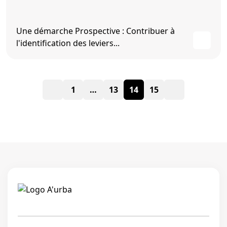
Une démarche Prospective : Contribuer à
l'identification des leviers...
Pagination
1
…
13
14
15
des
publications
Linkedi