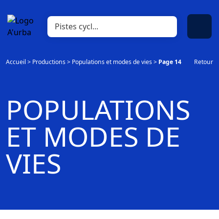
Accueil
>
Productions
>
Populations et modes de vies
>
Page 14
Retour
POPULATIONS
ET MODES DE
VIES