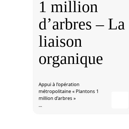
1 million
d’arbres – La
liaison
organique
Appui à l’opération
métropolitaine « Plantons 1
million d’arbres »
...