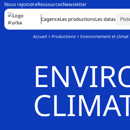
Nous rejoindre
Ressources
Newsletter
L’agence
Les productions
Les datas
Accueil
>
Productions
>
Environnement et climat
ENVIR
CLIMA