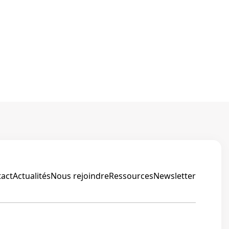
ion
ions
act
Actualités
Nous rejoindre
Ressources
Newsletter