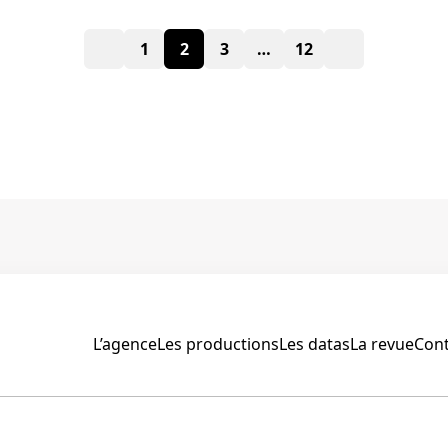
Paginat
1
2
3
…
12
des
publicat
L’agence
Les productions
Les datas
La revue
Cont