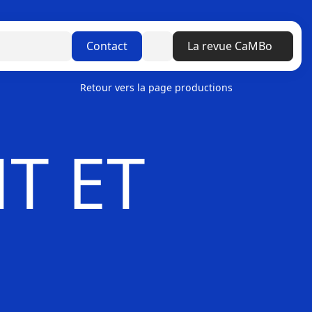
Linkedin
Contact
La revue CaMBo
Retour vers la page productions
T ET