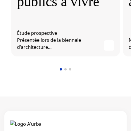
publics à vivre
Étude prospective
Présentée lors de la biennale
d'architecture...
d
Linkedi