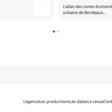
L'atlas des zones écono
urbaine de Bordeaux...
L’agence
Les productions
Les datas
La revue
Cont