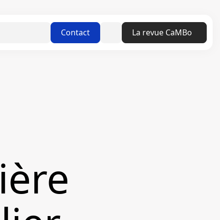
Linkedin
Contact
La revue CaMBo
ière