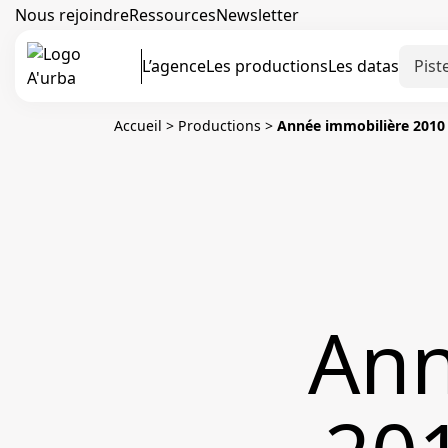
Nous rejoindre
Ressources
Newsletter
L’agence
Les productions
Les datas
Accueil
>
Productions
>
Année immobilière 2010 
Ann