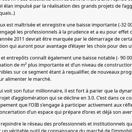
el élan impulsé par la réalisation des grands projets de l’a
uais..)
aux est maîtrisée et enregistre une baisse importante (-32
a engagé les professionnels à la prudence et a eu pour effet
L’année 2011 devrait être marquée par le démarrage de cert
ion qui auront pour avantage d’étayer les choix pour des uti
tés et entrepôts connaît également une baisse notable (- 90 
ion de m² plus importante et d’un niveau de construction 
onibles sur ce segment étant à requalifier, de nouveaux pr
ur alimenter le marché.
 qui voit son futur millionnaire, il est fort à parier que la d
rojet d’agglomération qui se décline en 3.0. C’est dans ce co
pement que l’OIB s’engage à participer activement aux réfl
oncertation d’un espace qui prépare d’ores et déjà son aveni
ejoindre le réseau des professionnels et institutionnels qui
nt un véritable outil de connaissance du marché de l’immobili