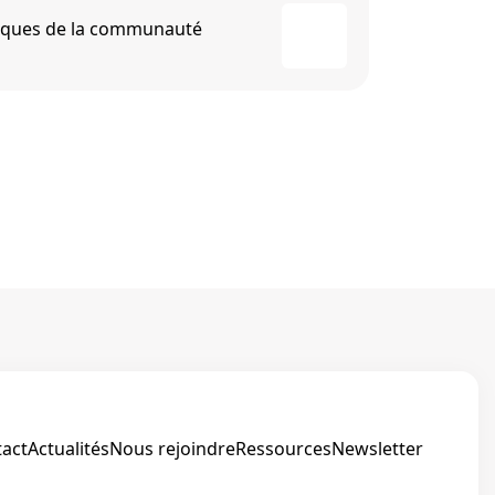
miques de la communauté
Diagnostic
La commun
act
Actualités
Nous rejoindre
Ressources
Newsletter