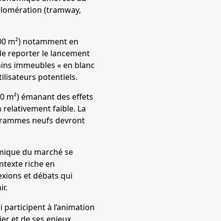
gglomération (tramway,
 000 m²) notamment en
 de reporter le lancement
ains immeubles « en blanc
lisateurs potentiels.
000 m²) émanant des effets
relativement faible. La
ogrammes neufs devront
ynamique du marché se
ntexte riche en
exions et débats qui
r.
 participent à l’animation
er et de ses enjeux.