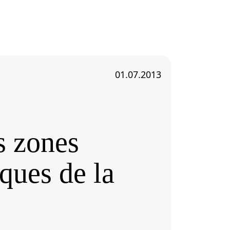
01.07.2013
Économie
Bordeau
s zones
L’i
ques de la
bur