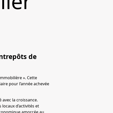
lier
e
ntrepôts de
mmobilière ». Cette
iaire pour l’année achevée
 avec la croissance.
locaux d’activités et
e économique amorcée au