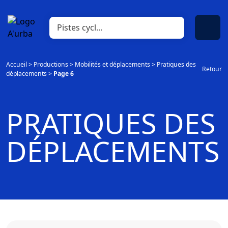
Accueil
>
Productions
>
Mobilités et déplacements
>
Pratiques des
Retour
déplacements
>
Page 6
PRATIQUES DES
DÉPLACEMENTS