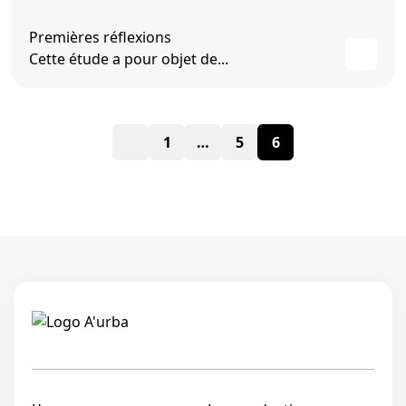
Premières réflexions
Cette étude a pour objet de...
Pagination
1
…
5
6
des
publications
Linkedi