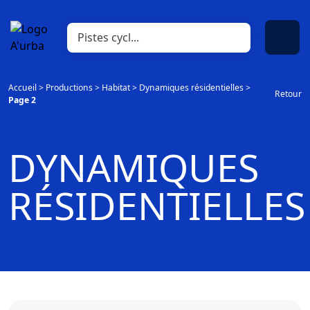
Accueil
>
Productions
>
Habitat
>
Dynamiques résidentielles
>
Retour
Page 2
DYNAMIQUES
RÉSIDENTIELLES