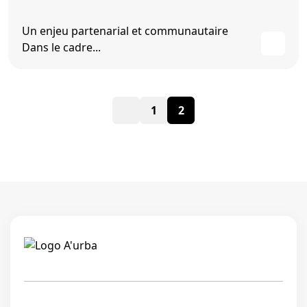
Un enjeu partenarial et communautaire
Dans le cadre...
Pagination
1
2
des
publications
Linkedi