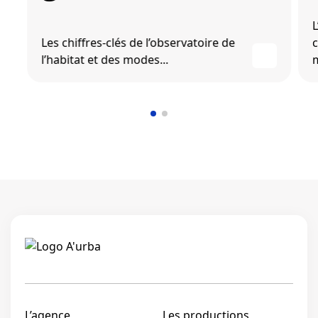
L
Les chiffres-clés de l’observatoire de
c
l’habitat et des modes...
m
Linkedi
L’agence
Les productions