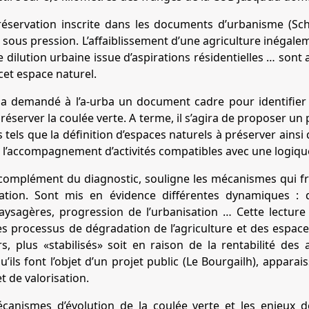
éservation inscrite dans les documents d’urbanisme (Sch
 sous pression. L’affaiblissement d’une agriculture inégale
e dilution urbaine issue d’aspirations résidentielles … so
cet espace naturel.
a demandé à l’a-urba un document cadre pour identifier la
éserver la coulée verte. A terme, il s’agira de proposer un 
 tels que la définition d’espaces naturels à préserver ai
t l’accompagnement d’activités compatibles avec une logiqu
omplément du diagnostic, souligne les mécanismes qui frag
tion. Sont mis en évidence différentes dynamiques : d
aysagères, progression de l’urbanisation … Cette lecture d
s processus de dégradation de l’agriculture et des espace
s, plus «stabilisés» soit en raison de la rentabilité des a
u’ils font l’objet d’un projet public (Le Bourgailh), appa
t de valorisation.
écanismes d’évolution de la coulée verte et les enjeux 