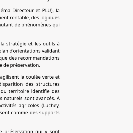
éma Directeur et PLU), la
ment rentable, des logiques
nt autant de phénomènes qui
 stratégie et les outils à
plan d’orientations validant
nsi que des recommandations
e de préservation.
ilisent la coulée verte et
isparition des structures
u territoire identifie des
s naturels sont avancés. A
ctivités agricoles (Luchey,
raissent comme des supports
de préservation qui y sont