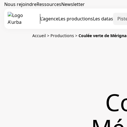
Nous rejoindre
Ressources
Newsletter
L’agence
Les productions
Les datas
Accueil
>
Productions
>
Coulée verte de Mérigna
C