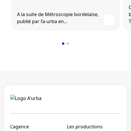
C
A la suite de Métroscopie bordelaise,
b
publié par l’a-urba en...
T
Linkedi
L’agence
Les productions