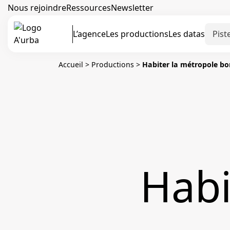
Nous rejoindre
Ressources
Newsletter
L’agence
Les productions
Les datas
Accueil
>
Productions
>
Habiter la métropole bo
Habi