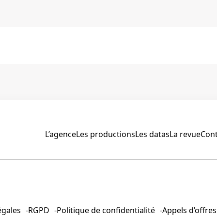
L’agence
Les productions
Les datas
La revue
Cont
égales
RGPD
Politique de confidentialité
Appels d’offres