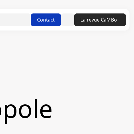
Linkedin
Contact
La revue CaMBo
opole