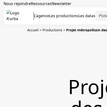
Nous rejoindre
Ressources
Newsletter
L’agence
Les productions
Les datas
Accueil
>
Productions
>
Projet métropolitain des
Proj