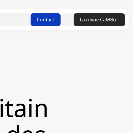
Linkedin
Contact
La revue CaMBo
itain