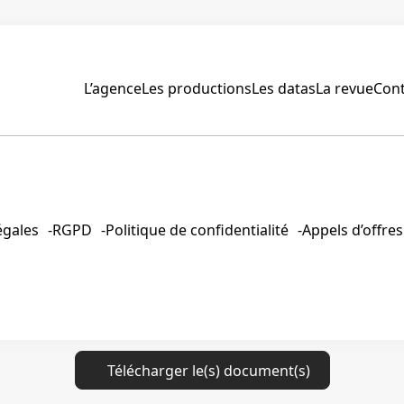
L’agence
Les productions
Les datas
La revue
Cont
égales
RGPD
Politique de confidentialité
Appels d’offres
Télécharger le(s) document(s)