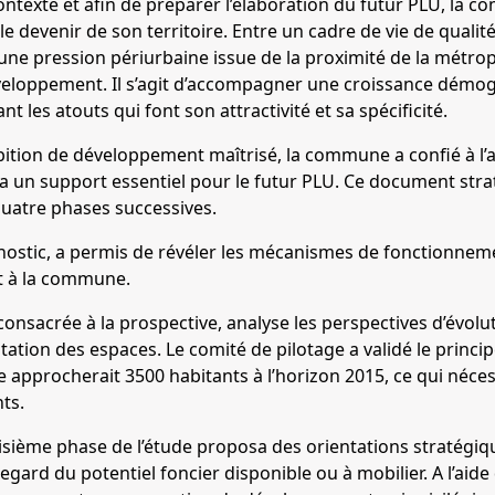
ntexte et afin de préparer l’élaboration du futur PLU, la 
e devenir de son territoire. Entre un cadre de vie de qualité
une pression périurbaine issue de la proximité de la métro
veloppement. Il s’agit d’accompagner une croissance démog
t les atouts qui font son attractivité et sa spécificité.
tion de développement maîtrisé, la commune a confié à l’a-
era un support essentiel pour le futur PLU. Ce document strat
 quatre phases successives.
nostic, a permis de révéler les mécanismes de fonctionnemen
t à la commune.
onsacrée à la prospective, analyse les perspectives d’évolu
ation des espaces. Le comité de pilotage a validé le princip
 approcherait 3500 habitants à l’horizon 2015, ce qui nécess
ts.
roisième phase de l’étude proposa des orientations stratég
ard du potentiel foncier disponible ou à mobilier. A l’aide 