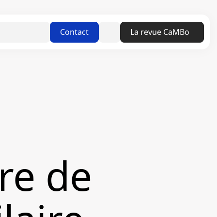
Linkedin
Contact
La revue CaMBo
ire de