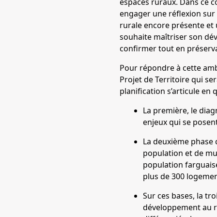
espaces ruraux. Dans ce co
engager une réflexion sur l
rurale encore présente et 
souhaite maîtriser son dé
confirmer tout en préservan
Pour répondre à cette ambi
Projet de Territoire qui s
planification s’articule en
La première, le diag
enjeux qui se posen
La deuxième phase c
population et de mut
population farguaise
plus de 300 logemen
Sur ces bases, la t
développement au reg