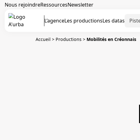
Nous rejoindre
Ressources
Newsletter
L’agence
Les productions
Les datas
Accueil
>
Productions
>
Mobilités en Créonnais