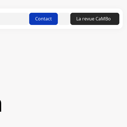
Linkedin
Contact
La revue CaMBo
n