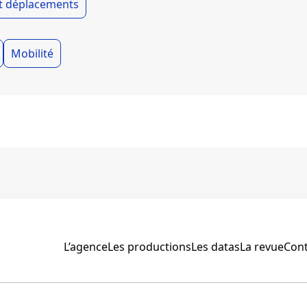
et déplacements
Mobilité
L’agence
Les productions
Les datas
La revue
Cont