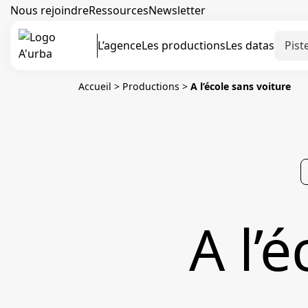
Nous rejoindre
Ressources
Newsletter
L’agence
Les productions
Les datas
Accueil
>
Productions
>
A l’école sans voiture
A l’