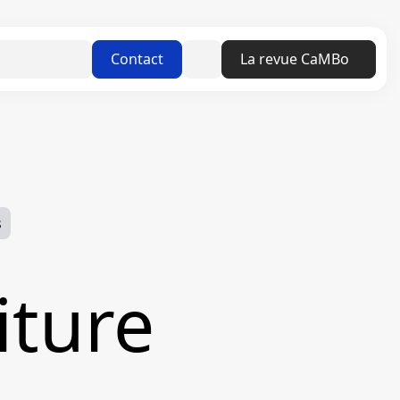
Linkedin
Contact
La revue CaMBo
s
iture