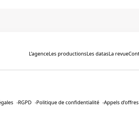
L’agence
Les productions
Les datas
La revue
Cont
égales
RGPD
Politique de confidentialité
Appels d’offres