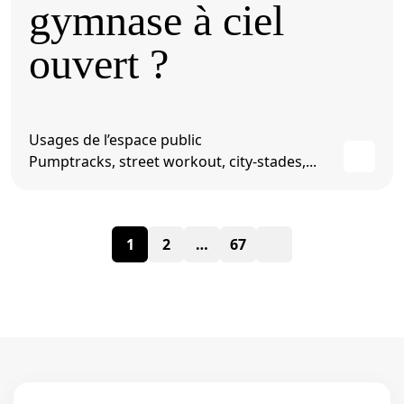
gymnase à ciel
ouvert ?
Usages de l’espace public
Pumptracks, street workout, city-stades,...
Pagination
1
2
…
67
des
publications